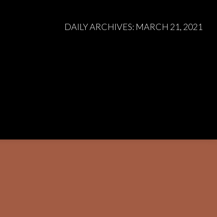
DAILY ARCHIVES:
MARCH 21, 2021
aţiilor organizată în Oradea. Denumită “Volumetric”, expoziţia
nante lucrări se numără un “cadavru” acoperit cu pământ, seringi şi