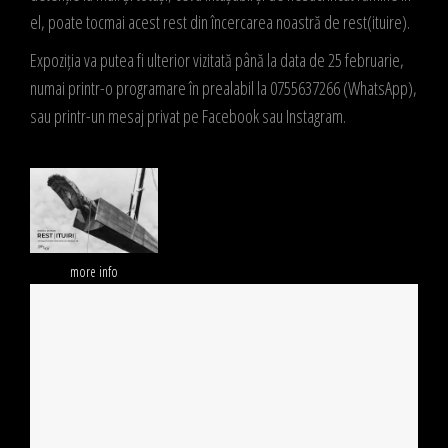
el, poate tocmai acest rest din încercarea noastră de rest(ituire).
Expoziția va putea fi ulterior vizitată până la data de 25 februarie,
numai printr-o programare în prealabil la 0755637266 (WhatsApp),
sau printr-un mesaj privat pe Facebook sau Instagram.
more info