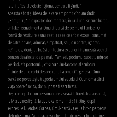
istorii: „Realul trebuie ficționat pentru a fi gîndit.”
Aceasta a fost și ideea de la care am pornit cînd am gîndit
„Rest(ituiri)”: o expoziție documentară, în jurul unei singure lucrări,
un fake reenactment al Omului-barcă de pe malul Tamisei. O
formă de restituire a unui rest, a ceea ce a fost expus, consumat
de către privire, admirat, simpatizat, sau, din contră, ignorat,
neînțeles, denigrat. Însăși arhitectura expunerii insinuează vechiul
ponton dezafectat de pe malul Tamisei, podiumul substituindu-se
pe rînd, atît pontonului, cît și corpului-fantomă al sculpturii.
Înainte de a ne vorbi despre condiția omului în general, Omul-
barcă ne povestește tragedia omului secolului XX, un om a cărui
viață poate fi ucisă, dar nu poate fi sacrificată.
Deși conceput ca un personaj care visează la libertatea absolută,
la Marea nesfîrșită, la apele care mai-mai că îl ating, după
expresiile lui Andrei Cornea, Omul-barcă va eșua într-o perpetuă
detenție la mal. Și totuși, ceva intușabil și de nesacrificat rămîne în