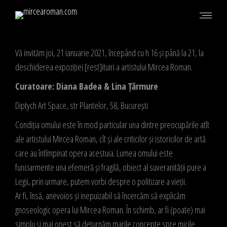
Vă invităm joi, 21 ianuarie 2021, începând cu h 16 și până la 21, la
deschiderea expoziției [rest]ituiri a artistului Mircea Roman.
Curatoare: Diana Badea & Lina Țărmure
Diptych Art Space, str Plantelor, 58, București
Condiția omului este în mod particular una dintre preocupările atît
ale artistului Mircea Roman, cît și ale criticilor și istoricilor de artă
care au întîmpinat opera acestuia. Lumea omului este
funciarmente una efemeră și fragilă, obiect al suveranității pure a
Legii, prin urmare, putem vorbi despre o politizare a vieții.
Ar fi, însă, anevoios și inepuizabil să încercăm să explicăm
gnoseologic opera lui Mircea Roman. În schimb, ar fi (poate) mai
simplu și mai onest să deturnăm marile concepte spre micile